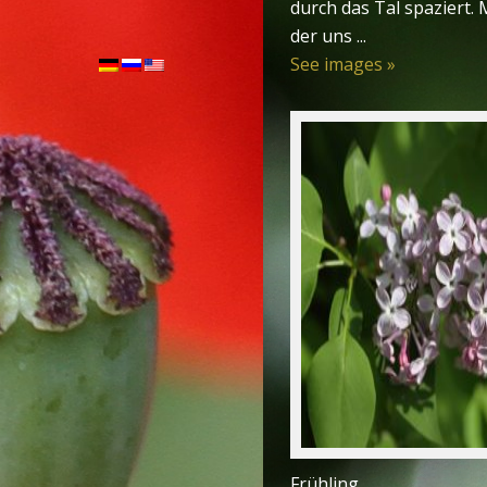
durch das Tal spaziert. 
der uns ...
See images »
Frühling