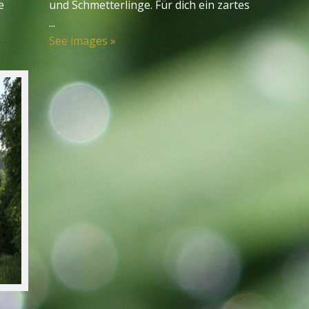
e
und Schmetterlinge. Für dich ein zartes
...
See images »