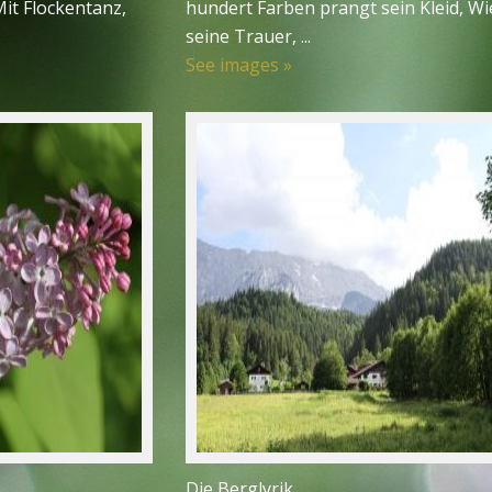
Mit Flockentanz,
hundert Farben prangt sein Kleid, Wi
seine Trauer, ...
See images »
Die Berglyrik