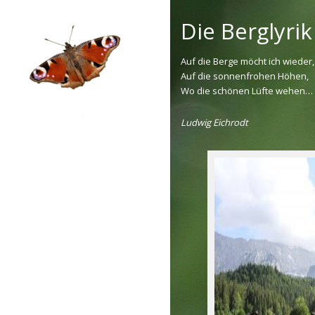
Skip
to
Die Berglyrik
content
Auf die Berge möcht ich wieder,
Auf die sonnenfrohen Höhen,
Wo die schönen Lüfte wehen…
Ludwig Eichrodt
FLORA
FAUNA
LANDSCHAFT
MAKRO
ÜBER DEN AUTOR
GÄSTEBUCH